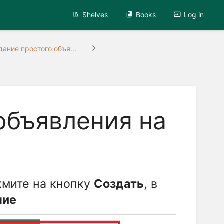
Shelves
Books
Log in
дание простого объя...
объявления на
жмите на кнопку
Создать
, в
ние