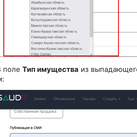
В поле
Тип имущества
из выпадающего
: