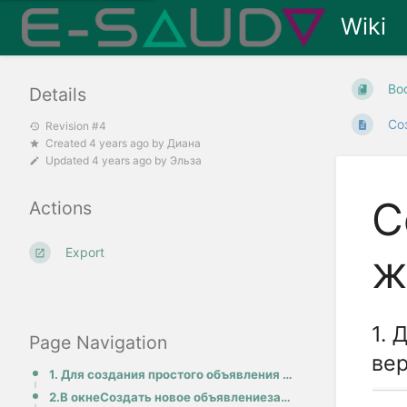
Wiki
Bo
Details
Со
Revision #4
Created
4 years ago
by
Диана
Updated
4 years ago
by
Эльза
С
Actions
Export
ж
1. 
Page Navigation
ве
1. Для создания простого объявления нажмите на кнопку Создать, в верхней панели, далее Создать объяв
2.В окнеСоздать новое объявлениезаполните поляТелефон, Электронная почта, Адрес: