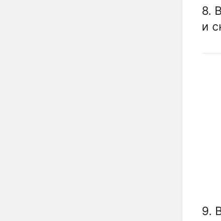
8. 
и с
9. 