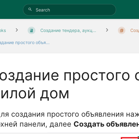
oks
Создание тендера, аукц...
Соз
здание простого объя...
оздание простого 
илой дом
Для создания простого объявления на
рхней панели, далее
Создать объявле