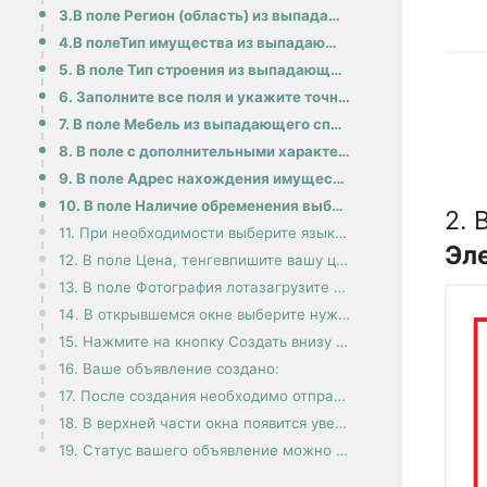
3.В поле Регион (область) из выпадающего списка выберите нужный вариант:
4.В полеТип имущества из выпадающего списка выберите жилой дом:
5. В поле Тип строения из выпадающего списка выберите тип здания:
6. Заполните все поля и укажите точные данные:
7. В поле Мебель из выпадающего списка выберите нужный вариант:
8. В поле с дополнительными характеристиками нажмите на название и снимите галочки с ненужных показа
9. В поле Адрес нахождения имуществаукажите адрес:
10. В поле Наличие обременения выберите нужный вариант:
2. 
11. При необходимости выберите язык из выпадающего списка, нажав на кнопку «ru»:
Эле
12. В поле Цена, тенгевпишите вашу цену в тенге
13. В поле Фотография лотазагрузите фотографию, нажав крестик в центре поля:
14. В открывшемся окне выберите нужную фотографию:
15. Нажмите на кнопку Создать внизу экрана:
16. Ваше объявление создано:
17. После создания необходимо отправить объявление на модерацию, нажав на кнопку На модерацию:
18. В верхней части окна появится уведомление Отправлена заявка на модерацию, ожидайте:
19. Статус вашего объявление можно посмотреть в Профиле, нажав на кнопкуМои объявления: