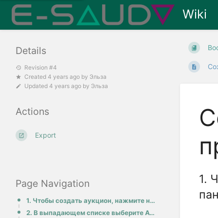
Wiki
Bo
Details
Со
Revision #4
Created
4 years ago
by
Эльза
Updated
4 years ago
by
Эльза
С
Actions
Export
п
1. 
Page Navigation
па
1. Чтобы создать аукцион, нажмите на кнопку Создать на верхней панели меню:
2. В выпадающем списке выберите Аукцион: