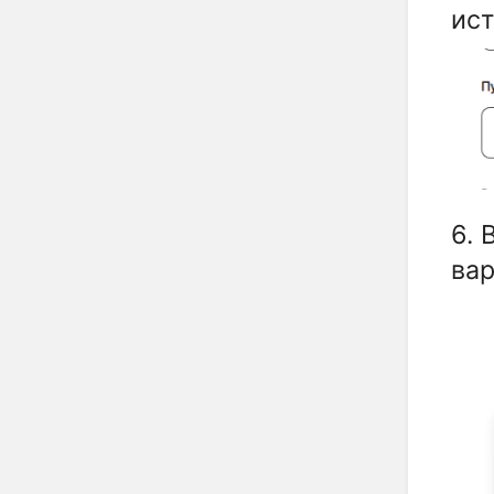
ист
6. 
вар