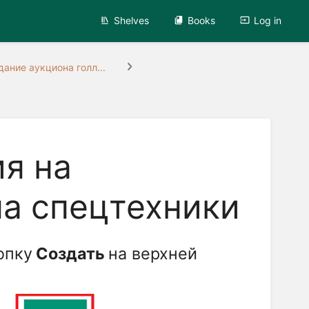
Shelves
Books
Log in
дание аукциона голл...
я на
а спецтехники
опку
Создать
на верхней