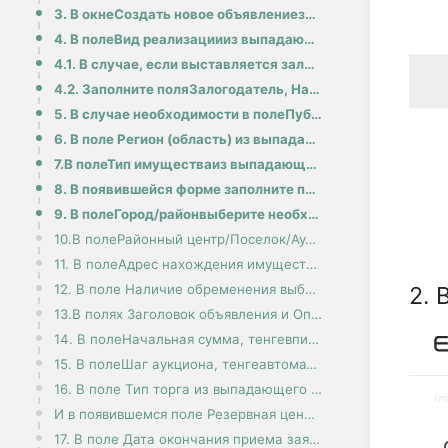
3. В окнеСоздать новое объявлениезаполните поляТелефон продавца, Электронная почта продавца, Адрес п
4. В полеВид реализациииз выпадающего списка выберите нужный вариант:
4.1. В случае, если выставляется залоговое имущество, нажмите на название поляЗалоговое имущество, ч
4.2. Заполните поляЗалогодатель, Направленные уведомления и отметки о получении, Место проведения то
5. В случае необходимости в полеПубликация в СМИукажите источник:
6. В поле Регион (область) из выпадающего списка выберите нужный вариант:
7.В полеТип имуществаиз выпадающего списка выберите нужный тип:
8. В появившейся форме заполните поляТип автомобиля, Страна-производитель, Марка, Год выпуска, Двига
9. В полеГород/районвыберите необходимый вариант:
10.В полеРайонный центр/Поселок/Аул/Районвыберите необходимый вариант:
11. В полеАдрес нахождения имуществаукажите адрес:
12. В поле Наличие обременения выберите нужный вариант:
2.
13.В полях Заголовок объявления и Описание объявления появится описание объекта, но вы можете его ре
14. В полеНачальная сумма, тенгевпишите вашу цену в тенге:
15. В полеШаг аукциона, тенгеавтоматически появится сумма шага аукциона в тенге:
16. В поле Тип торга из выпадающего списка выберите Голландский тип:
И в появившемся поле Резервная цена, тенге укажите цену в тенге:
17. В поле Дата окончания приема заявок на участиекликните на кнопке с иконкой календаря: