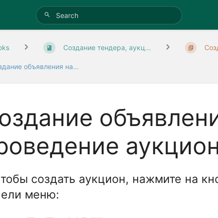
oks
Создание тендера, аукц...
Соз
здание объявления на...
оздание объявлени
роведение аукцион
Чтобы создать аукцион, нажмите на кн
нели меню: