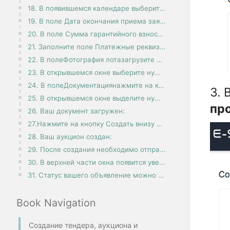
18. В появившемся календаре выберите дату и время:
19. В поле Дата окончания приема заявок на участиепоявятся дата и время:
20. В поле Сумма гарантийного взносаавтоматически появится сумма. Заполните полеУсловия оплаты гаран
21. Заполните поле Платежные реквизиты:
22. В полеФотография лотазагрузите фотографию, нажав крестик в центре поля:
23. В открывшемся окне выберите нужную фотографию:
24. В полеДокументациянажмите на кнопкуВыбрать:
3. 
25. В открывшемся окне выделите нужный документ и нажмите Открыть:
про
26. Ваш документ загружен:
27.Нажмите на кнопку Создать внизу экрана:
28. Ваш аукцион создан:
29. После создания необходимо отправить объявление на модерацию, нажав на кнопку На модерацию:
30. В верхней части окна появится уведомление Отправлена заявка на модерацию, ожидайте:
31. Статус вашего объявление можно посмотреть в Профиле, нажав на кнопкуМои объявления:
Book Navigation
Создание тендера, аукциона и