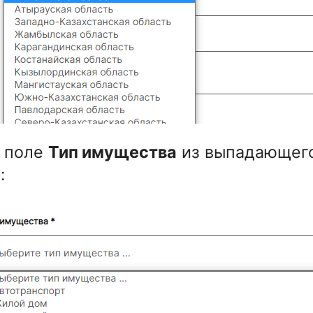
В поле
Тип имущества
из выпадающего
: