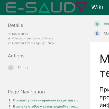
Wiki
Bo
Details
Мо
Revision #1
Created
4 years ago
by
Эльза
Updated
4 years ago
by
Эльза
М
Actions
Export
т
При
Page Navigation
пр
При наступлении времени вскрытия заявок в личном кабинете продавца в разделе Заявки поданные на мои
инф
В заявке отображается подробная информация о заявителе.