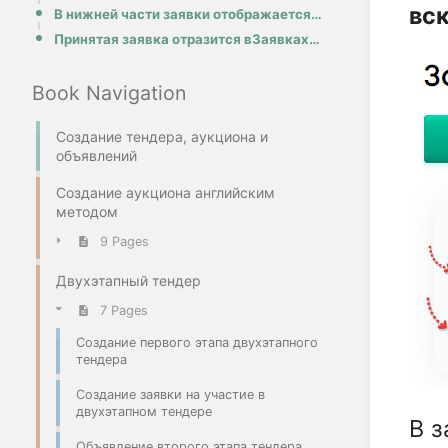
вс
В нижней части заявки отображается документация, которую можно скачать и просмотреть. После ознакомл
Принятая заявка отразится вЗаявках, поданные на мои торгив статусеПринят
Book Navigation
Создание тендера, аукциона и
объявлений
Создание аукциона английским
методом
9 Pages
Двухэтапный тендер
7 Pages
Создание первого этапа двухэтапного
тендера
Создание заявки на участие в
двухэтапном тендере
В з
Объявление второго этапа тендера