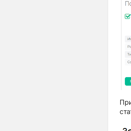
При
ст