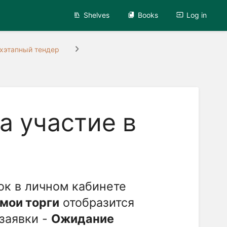
Shelves
Books
Log in
хэтапный тендер
а участие в
ок в личном кабинете
 мои торги
отобразится
 заявки -
Ожидание