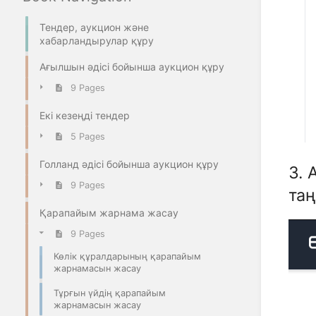
Тендер, аукцион және
хабарландырулар құру
Ағылшын әдісі бойынша аукцион құру
9 Pages
Екі кезеңді тендер
5 Pages
Голланд әдісі бойынша аукцион құру
3. 
9 Pages
таң
Қарапайым жарнама жасау
9 Pages
Көлік құралдарының қарапайым
жарнамасын жасау
Тұрғын үйдің қарапайым
жарнамасын жасау