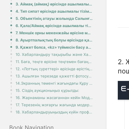
3. Аймақ (аймақ) өрісінде ашылмалы тізімнен қажетті опцияны таңдаңыз:
4. Тип сипат өрісінде ашылмалы тізімнен қажетті түрді таңдаңыз:
5. Объектінің атауы жолында Салынған жылы, Учаскенің ауданы, Бөлменің ауданы, Деңгейлердің саны өріс
6. Қала/Аймақ өрісінде ашылмалы тізімнен қажетті қаланы немесе аймақты таңдаңыз:
7. Меншік орны мекенжайы өрісіне мекенжайды енгізіңіз:
8. Ауыртпалықтың болуы өрісінде қажетті опцияны таңдаңыз:
9. Қажет болса, «kz» түймесін басу арқылы ашылмалы тізімнен тілді таңдаңыз:
10. Хабарландыру тақырыбы және Хабарландыру сипаттамасы өрістерінде нысанның сипаттамасы пайда болад
2. 
11. Баға, теңге өрісіне теңгемен бағаңызды енгізіңіз
12. «Лоттың суреттері» өрісінде өрістің ортасындағы крестті басу арқылы фотосуретті жүктеңіз:
пош
13. Ашылған терезеде қажетті фотосуретті таңдаңыз:
14.Экранның төменгі жағындағы Құру түймесін басыңыз:
15. Сіздің аукционыңыз құрылды:
16. Жарнаманы жасағаннан кейін Модерация түймесін басу арқылы модерацияға жіберу керек:
17. Терезенің жоғарғы жағында модерация сұрауы жіберілді, күте тұрыңыз:
18. Хабарландыруыңыздың күйін профильде Менің хабарландыруларым түймесін басу арқылы көруге болады:
Book Navigation