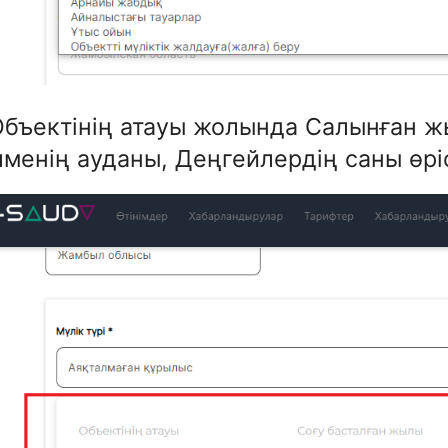
Объектінің атауы жолында Салынған ж
менің ауданы, Деңгейлердің саны өрі