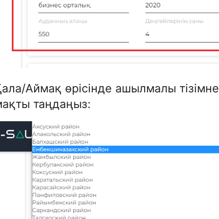
Қала/Аймақ өрісінде ашылмалы тізімн
мақты таңдаңыз: