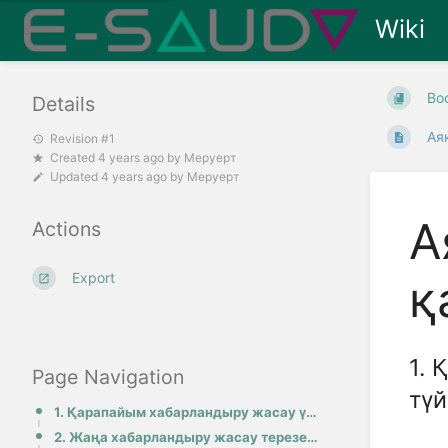
Wiki
Bo
Details
Ая
Revision #1
Created
4 years ago
by
Меруерт
Updated
4 years ago
by
Меруерт
А
Actions
Export
қ
1.
Page Navigation
түй
1. Қарапайым хабарландыру жасау үшін жоғарғы жолақтағы Жасау түймесін, одан кейін Жарнаманы жасау тү
2. Жаңа хабарландыру жасау терезесінде Телефон, Электрондық пошта, Мекенжай өрістерін толтырыңыз: