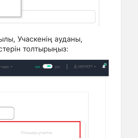
ылы, Учаскенің ауданы,
стерін толтырыңыз: