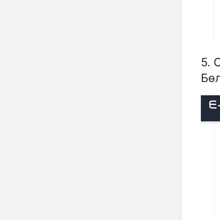
5. 
Бөл