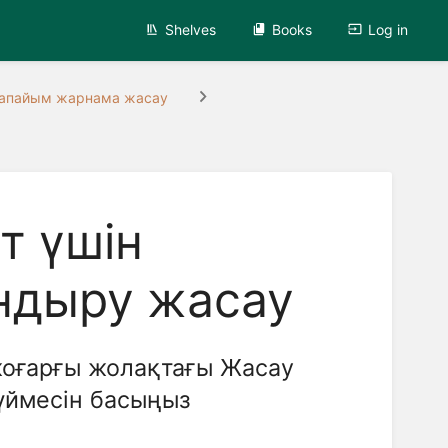
Shelves
Books
Log in
апайым жарнама жасау
т үшін
ндыру жасау
жоғарғы жолақтағы Жасау
үймесін басыңыз