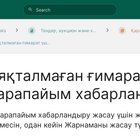
oks
Тендер, аукцион және х...
Қар
қталмаған ғимарат үш...
яқталмаған ғимара
арапайым хабарла
 Қарапайым хабарландыру жасау үшін 
месін, одан кейін Жарнаманы жасау т