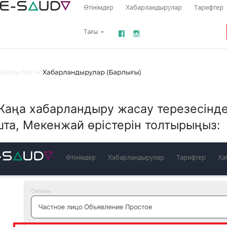
Жаңа хабарландыру жасау терезесінд
та, Мекенжай өрістерін толтырыңыз: