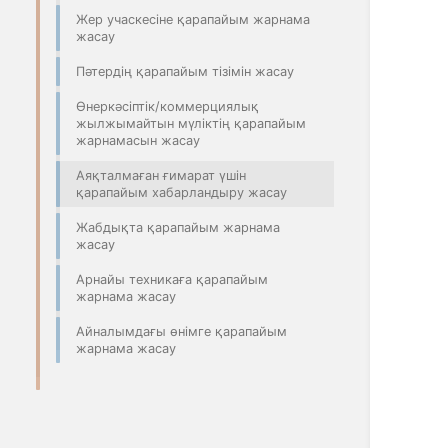
Жер учаскесіне қарапайым жарнама
жасау
Пәтердің қарапайым тізімін жасау
Өнеркәсіптік/коммерциялық
жылжымайтын мүліктің қарапайым
жарнамасын жасау
Аяқталмаған ғимарат үшін
қарапайым хабарландыру жасау
Жабдықта қарапайым жарнама
жасау
Арнайы техникаға қарапайым
жарнама жасау
Айналымдағы өнімге қарапайым
жарнама жасау