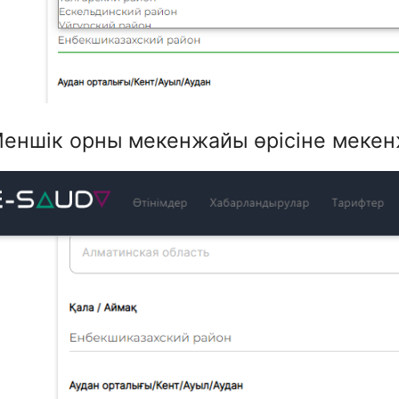
Меншік орны мекенжайы өрісіне мекенж