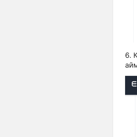
6. 
ай