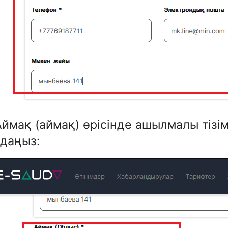
Аймақ (аймақ) өрісінде ашылмалы тізі
даңыз: