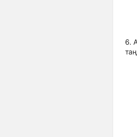
6. 
таң