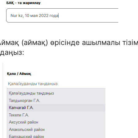
Аймақ (аймақ) өрісінде ашылмалы тізі
даңыз: