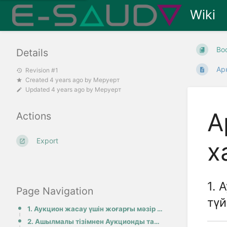
Wiki
Bo
Details
Ар
Revision #1
Created
4 years ago
by
Меруерт
Updated
4 years ago
by
Меруерт
А
Actions
Export
х
1. 
Page Navigation
түй
1. Аукцион жасау үшін жоғарғы мәзір жолағындағы Хабарландыру құру түймесін басыңыз:
2. Ашылмалы тізімнен Аукционды таңдаңыз: