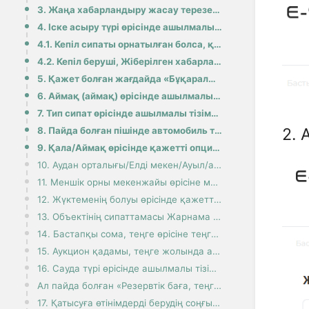
3. Жаңа хабарландыру жасау терезесінде Сатушы телефоны, Сатушы электрондық поштасы, Сатушы мекенжайы
4. Іске асыру түрі өрісінде ашылмалы тізімнен қажетті опцияны таңдаңыз:
4.1. Кепіл сипаты орнатылған болса, құсбелгі пайда болуы үшін Кепіл сипаты өрісінің атауын басыңыз:
4.2. Кепіл беруші, Жіберілген хабарламалар мен алу белгілері, Сауда-саттық өткізілетін орын өрістері
5. Қажет болған жағдайда «Бұқаралық ақпарат құралдарындағы жарияланым» өрісінде дереккөзді көрсетіңі
6. Аймақ (аймақ) өрісінде ашылмалы тізімнен қажетті опцияны таңдаңыз:
7. Тип сипат өрісінде ашылмалы тізімнен қажетті түрді таңдаңыз:
2. 
8. Пайда болған пішінде автомобиль түрі, шығарылған елі, маркасы, шығарылған жылы, қозғалтқышы, Көлі
9. Қала/Аймақ өрісінде қажетті опцияны таңдаңыз:
10. Аудан орталығы/Елді мекен/Ауыл/аудан жолында қажетті опцияны таңдаңыз:
11. Меншік орны мекенжайы өрісіне мекенжайды енгізіңіз:
12. Жүктеменің болуы өрісінде қажетті опцияны таңдаңыз:
13. Объектінің сипаттамасы Жарнама тақырыбы және Жарнама сипаттамасы өрістерінде пайда болады, бірақ
14. Бастапқы сома, теңге өрісіне теңгемен бағаңызды енгізіңіз:
15. Аукцион қадамы, теңге жолында аукцион қадамының теңгедегі сомасы автоматты түрде пайда болады:
16. Сауда түрі өрісінде ашылмалы тізімнен ағылшын түрін таңдаңыз:
Ал пайда болған «Резервтік баға, теңге» өрісінде бағаны теңгемен көрсетіңіз:
17. Қатысуға өтінімдерді берудің соңғы мерзімі өрісінде күнтізбе белгішесі бар түймені басыңыз. Маңы