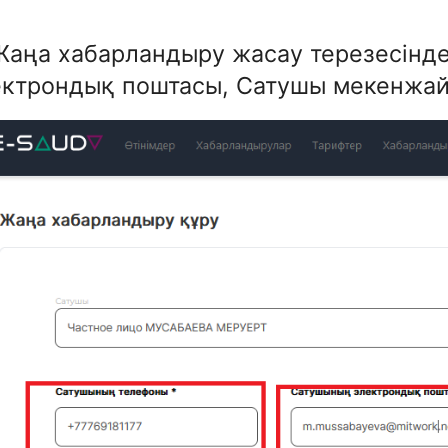
 Жаңа хабарландыру жасау терезесінд
ектрондық поштасы, Сатушы мекенжайы