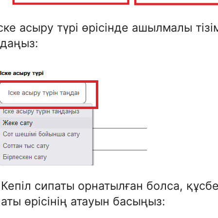
Іске асыру түрі өрісінде ашылмалы тіз
даңыз:
. Кепіл сипаты орнатылған болса, құсб
аты өрісінің атауын басыңыз: