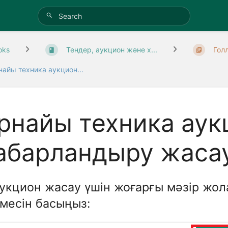
oks
Тендер, аукцион және х...
Голл
найы техника аукцион...
рнайы техника ау
абарландыру жаса
Аукцион жасау үшін жоғарғы мәзір жо
месін басыңыз: