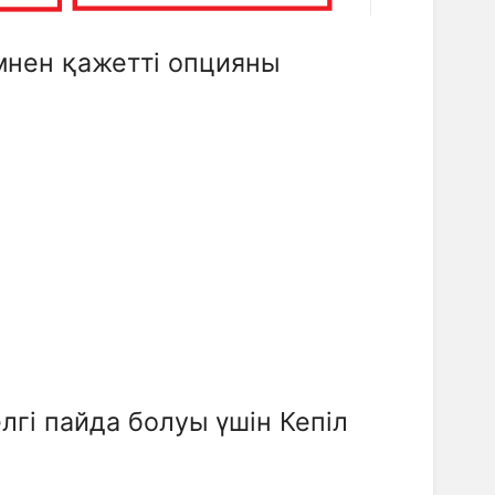
імнен қажетті опцияны
елгі пайда болуы үшін Кепіл