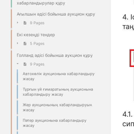
хабарландырулар құру
Ағылшын әдісі бойынша аукцион құру
4. 
9 Pages
таң
Екі кезеңді тендер
5 Pages
Голланд әдісі бойынша аукцион құру
9 Pages
Автокөлік аукционына хабарландыру
жасау
Тұрғын үй ғимаратының аукционына
хабарландыру жасау
Жер аукционының хабарландыруын
жасау
4.1
Пәтер аукционына хабарландыру
сип
жасау