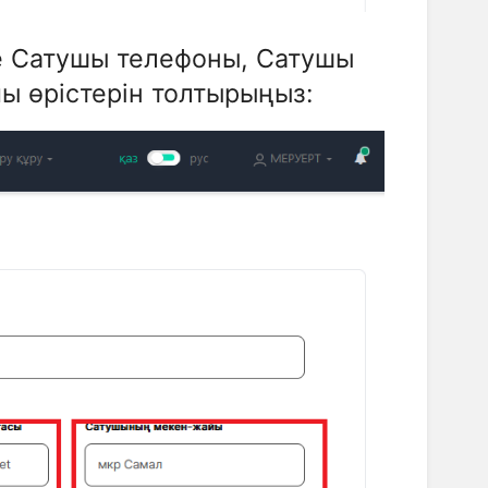
е Сатушы телефоны, Сатушы
 өрістерін толтырыңыз: