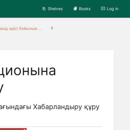
Shelves
Books
Log in
анд әдісі бойынша ...
кционына
у
лағындағы Хабарландыру құру