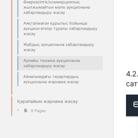
Өнеркәсіптік/коммерциялық
жылжымайтын мүлік аукционына
хабарландыру жасау
Аяқталмаған құрылыс бойынша
аукцион өткізу туралы хабарландыру
жасау
Жабдық аукционына хабарландыру
жасау
Арнайы техника аукционына
хабарландыру жасау
4.2
Айналымдағы тауарлардың
сат
аукционына жарнама жасау
Қарапайым жарнама жасау
9 Pages