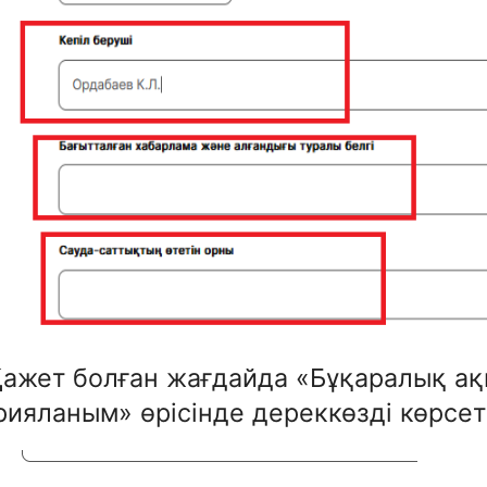
Қажет болған жағдайда «Бұқаралық а
ияланым» өрісінде дереккөзді көрсеті