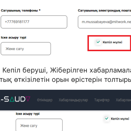
. Кепіл беруші, Жіберілген хабарламал
тық өткізілетін орын өрістерін толтыр