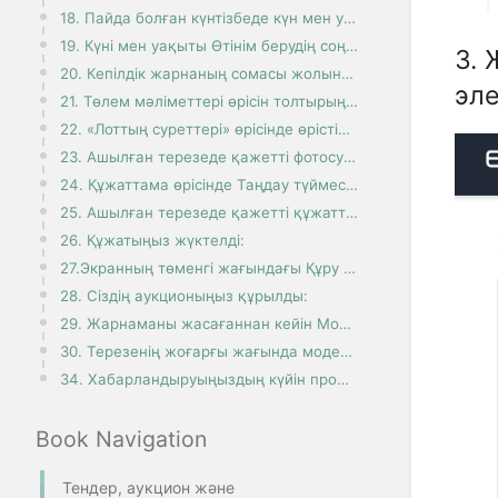
18. Пайда болған күнтізбеде күн мен уақытты таңдаңыз:
19. Күні мен уақыты Өтінім берудің соңғы мерзімі өрісінде пайда болады:
3.
20. Кепілдік жарнаның сомасы жолында сома автоматты түрде пайда болады. Кепілді жарнаны төлеу шартта
эл
21. Төлем мәліметтері өрісін толтырыңыз:
22. «Лоттың суреттері» өрісінде өрістің ортасындағы крестті басу арқылы фотосуретті жүктеңіз:
23. Ашылған терезеде қажетті фотосуретті таңдаңыз:
24. Құжаттама өрісінде Таңдау түймесін басыңыз:
25. Ашылған терезеде қажетті құжатты таңдап, Ашу түймесін басыңыз:
26. Құжатыңыз жүктелді:
27.Экранның төменгі жағындағы Құру түймесін басыңыз:
28. Сіздің аукционыңыз құрылды:
29. Жарнаманы жасағаннан кейін Модерация түймесін басу арқылы модерацияға жіберу керек:
30. Терезенің жоғарғы жағында модерация сұрауы жіберілді, күте тұрыңыз:
34. Хабарландыруыңыздың күйін профильде Менің хабарландыруларым түймесін басу арқылы көруге болады:
Book Navigation
Тендер, аукцион және