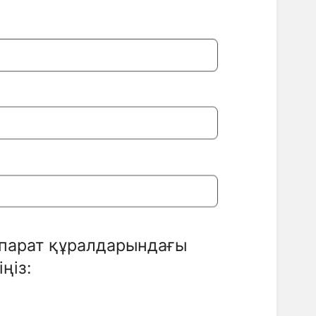
қпарат құралдарындағы
ңіз: