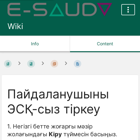
Wiki
Info
Content
Пайдаланушыны
ЭСҚ-сыз тіркеу
1. Негізгі бетте жоғарғы мәзір
жолағындағы
Кіру
түймесін басыңыз.