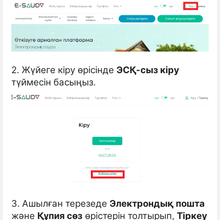
2. Жүйеге кіру өрісінде
ЭСҚ-сыз кіру
түймесін басыңыз.
3. Ашылған терезеде
Электрондық пошта
және
Құпия сөз
өрістерін толтырып,
Тіркеу