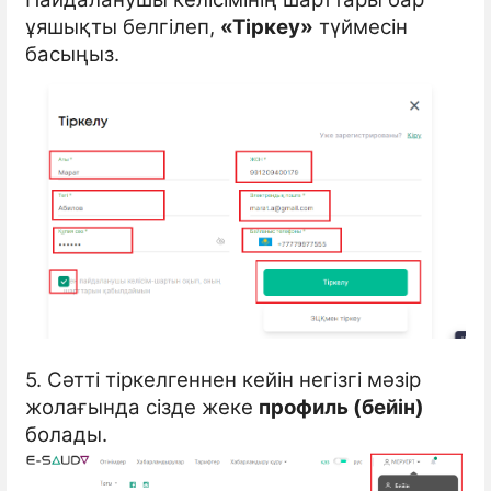
ұяшықты белгілеп,
«Тіркеу»
түймесін
басыңыз.
5. Сәтті тіркелгеннен кейін негізгі мәзір
жолағында сізде жеке
профиль (бейін)
болады.