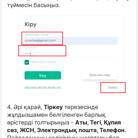
түймесін басыңыз.
4. Әрі қарай,
Тіркеу
терезесінде
жұлдызшамен белгіленген барлық
өрістерді толтырыңыз -
Аты, Тегі, Құпия
сөз, ЖСН, Электрондық пошта, Телефон.
Пайдаланушы келісімінің шарттары бар